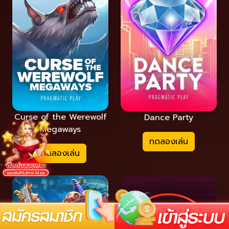
Curse of the Werewolf
Dance Party
Megaways
ทดลองเล่น
ทดลองเล่น