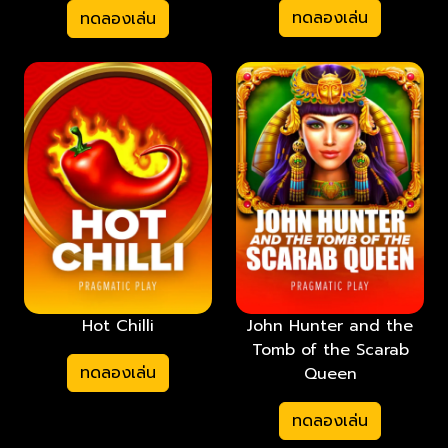
ทดลองเล่น
ทดลองเล่น
Hot Chilli
John Hunter and the
Tomb of the Scarab
ทดลองเล่น
Queen
ทดลองเล่น