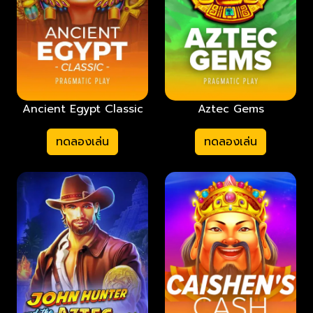
Ancient Egypt Classic
Aztec Gems
ทดลองเล่น
ทดลองเล่น