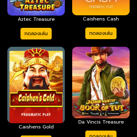
Caishens Cash
Aztec Treasure
ทดลองเล่น
ทดลองเล่น
Da Vincis Treasure
Caishens Gold
ทดลองเล่น