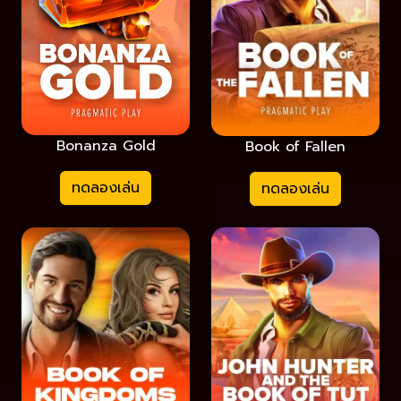
Bonanza Gold
Book of Fallen
ทดลองเล่น
ทดลองเล่น