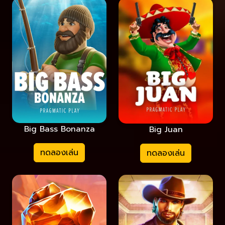
Big Bass Bonanza
Big Juan
ทดลองเล่น
ทดลองเล่น