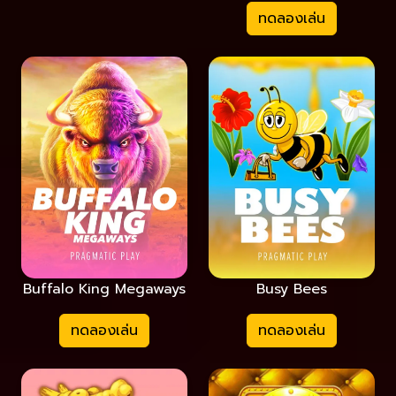
ทดลองเล่น
Buffalo King Megaways
Busy Bees
ทดลองเล่น
ทดลองเล่น