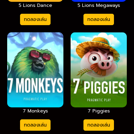
5 Lions Dance
5 Lions Megaways
ทดลองเล่น
ทดลองเล่น
7 Piggies
7 Monkeys
ทดลองเล่น
ทดลองเล่น