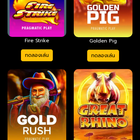
Fire Strike
Golden Pig
ทดลองเล่น
ทดลองเล่น